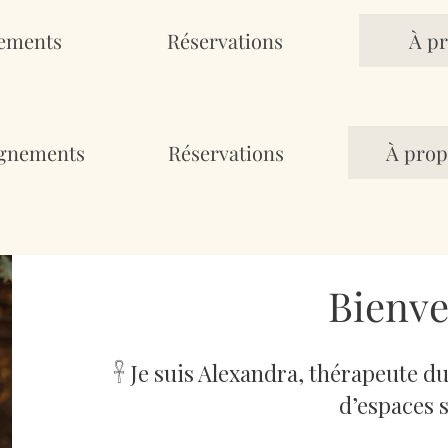
ements
Réservations
À pr
gnements
Réservations
À prop
Bienve
𓋹 Je suis Alexandra, thérapeute d
d’espaces s