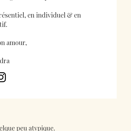
présentiel, en individuel & en
tif.
on amour,
dra
uelque peu atypique.