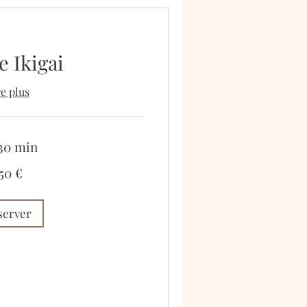
e Ikigai
re plus
 30 min
50 €
server