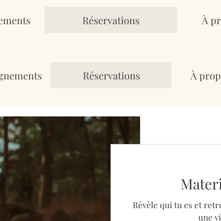
ements
Réservations
À pr
gnements
Réservations
À prop
Mater
Révèle qui tu es et retr
une vi