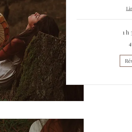
Li
1 h
450
4
euros
Ré