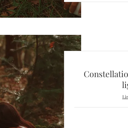
Constellatio
l
Li
110