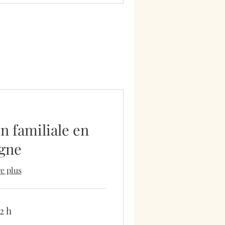
n familiale en
igne
re plus
2 h