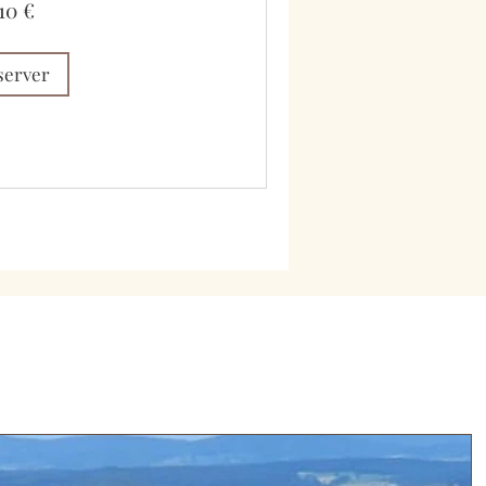
10 €
server