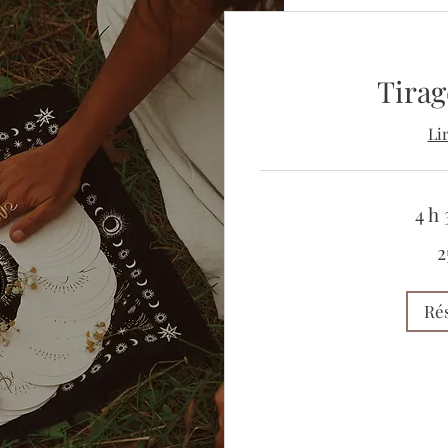
Tirag
Li
4 h
250
2
euros
Ré