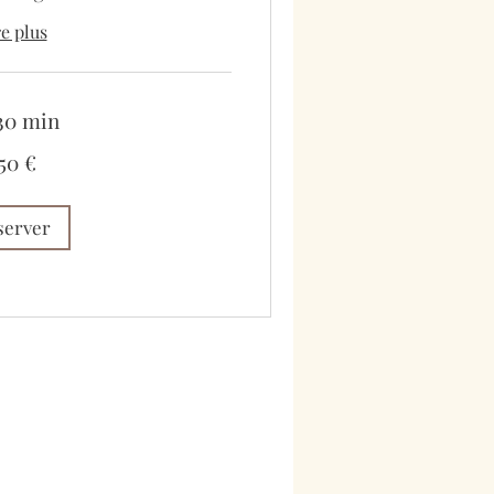
re plus
 30 min
50 €
server