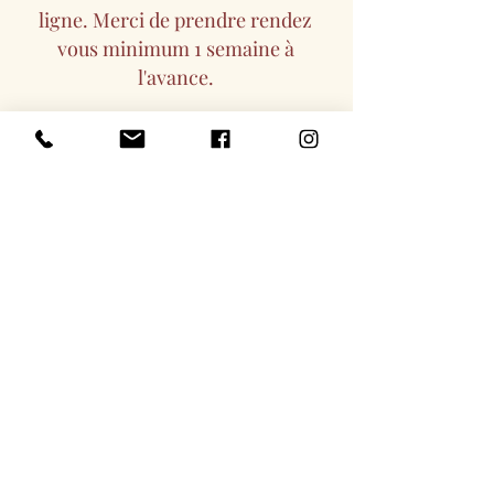
ligne. Merci de prendre rendez
vous minimum 1 semaine à
l'avance.
Les constellations en présentiel se
déroulent sur une demi-journée de
14h 17h30. Nous pratiquons 2
constellations. Pour le calendrier
des dates disponibles : me
contacter.
Quel est le rôle des
représentants ?
Pendant cette mise dans l’espace,
chaque représentant porte son