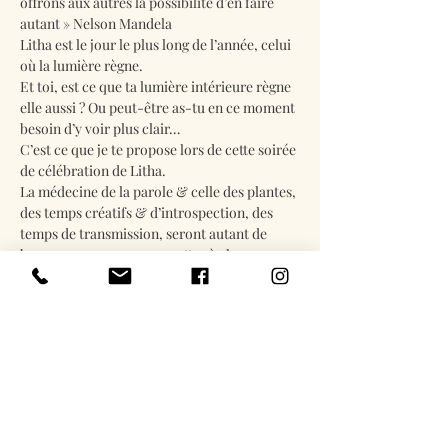
offrons aux autres la possibilité d’en faire 
autant » Nelson Mandela
Litha est le jour le plus long de l’année, celui 
où la lumière règne.
Et toi, est ce que ta lumière intérieure règne 
elle aussi ? Ou peut-être as-tu en ce moment 
besoin d’y voir plus clair… 
C’est ce que je te propose lors de cette soirée 
de célébration de Litha. 
La médecine de la parole & celle des plantes, 
des temps créatifs & d’introspection, des 
temps de transmission, seront autant de 
beaux moyens pour permettre à chacun 
d’entre nous de nous connecter à notre 
lumière unique, apporter de la clarté sur ce 
que ce sabbat & cette nouvelle saison nous 
invite à expérimenter & à mettre en lumière 
dans nos vies.
En lire plus