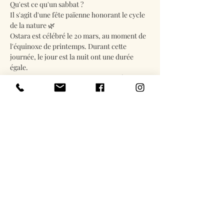
Qu'est ce qu'un sabbat ?
Il s'agit d'une fête païenne honorant le cycle 
de la nature 🌿
Ostara est célébré le 20 mars, au moment de 
l'équinoxe de printemps. Durant cette 
journée, le jour est la nuit ont une durée 
égale. 
C'est le bon moment pour trouver l'équilibre 
entre nos parts sombres et lumineuses, pour 
harmoniser nos parts féminines et 
masculines, tel le Yin & le Yang.
En lire plus
Billets
Vente expirée
Type de billet
Célébrons Ostara