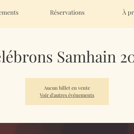
ements
Réservations
À pr
lébrons Samhain 2
Aucun billet en vente
Voir d'autres événements