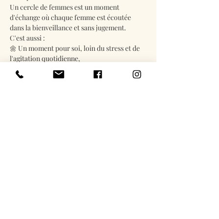
Un cercle de femmes est un moment 
d'échange où chaque femme est écoutée 
dans la bienveillance et sans jugement.
C'est aussi :
🌼 Un moment pour soi, loin du stress et de 
l'agitation quotidienne,
En lire plus
Billets
Complet
Type de billet
Cercle de femmes 23
septembre
Prix
Prix libre