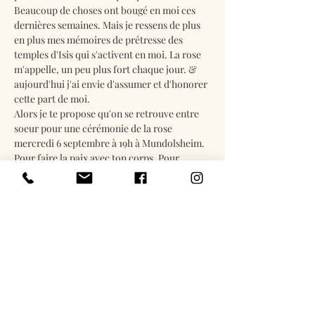
Beaucoup de choses ont bougé en moi ces 
dernières semaines. Mais je ressens de plus 
en plus mes mémoires de prêtresse des 
temples d'Isis qui s'activent en moi. La rose 
m'appelle, un peu plus fort chaque jour. & 
aujourd'hui j'ai envie d'assumer et d'honorer 
cette part de moi. 
Alors je te propose qu'on se retrouve entre 
soeur pour une cérémonie de la rose 
mercredi 6 septembre à 19h à Mundolsheim. 
Pour faire la paix avec ton corps. Pour 
renouer avec ta sensualité. Pour mettre un 
baume d'amour sur tes blocages en lien avec 
ta sexualité. Pour te réapproprier ton corps 
suite à des attouchements ou viols. Ou tout…
En lire plus
Billets