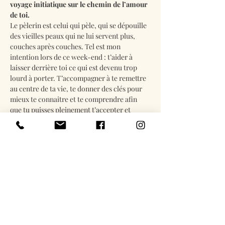
voyage initiatique sur le chemin de l’amour 
de toi.
Le pèlerin est celui qui pèle, qui se dépouille 
des vieilles peaux qui ne lui servent plus, 
couches après couches. Tel est mon 
intention lors de ce week-end : t’aider à 
laisser derrière toi ce qui est devenu trop 
lourd à porter. T’accompagner à te remettre 
au centre de ta vie, te donner des clés pour 
mieux te connaitre et te comprendre afin 
que tu puisses pleinement t’accepter et 
t’aimer.
Tu es en quête de sérénité et :
- Il t'arrive de ressentir un vide intérieur, 
peut être un profond manque d’amour
En lire plus
Billets