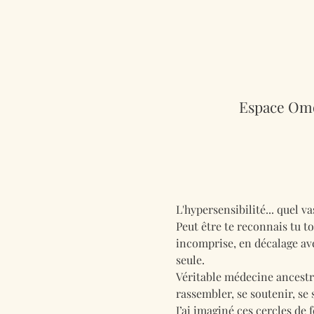
Espace Omo
L'hypersensibilité... quel vas
Peut être te reconnais tu to
incomprise, en décalage ave
seule.
Véritable médecine ancestra
rassembler, se soutenir, s
J’ai imaginé ces cercles d