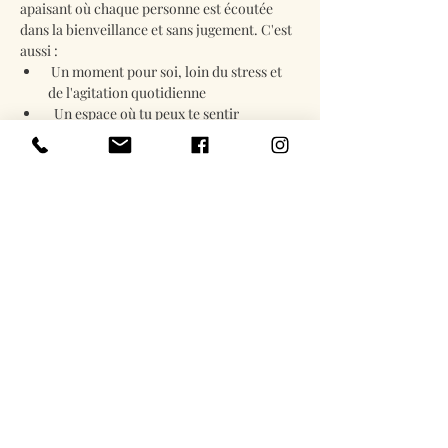
apaisant où chaque personne est écoutée 
dans la bienveillance et sans jugement. C'est 
aussi :
 Un moment pour soi, loin du stress et 
de l'agitation quotidienne
  Un espace où tu peux te sentir 
soutenu(e) et entendu(e)
 Un espace pour partager ce que tu as 
besoin d'exprimer
En lire plus
Billets
Vente expirée
Type de billet
Cercle mixte du 3 Septembre
Prix