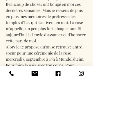
Beaucoup de choses ont bougé en moi ces 
dernières semaines. Mais je ressens de plus 
en plus mes mémoires de prêtresse des 
temples d'Isis qui s'activent en moi. La rose 
m'appelle, un peu plus fort chaque jour. & 
aujourd'hui j'ai envie d'assumer et d'honorer 
cette part de moi. 
Alors je te propose qu'on se retrouve entre 
soeur pour une cérémonie de la rose 
mercredi 6 septembre à 19h à Mundolsheim. 
Pour faire la paix avec ton corps. Pour 
renouer avec ta sensualité. Pour mettre un 
baume d'amour sur tes blocages en lien avec 
ta sexualité. Pour te réapproprier ton corps 
suite à des attouchements ou viols. Ou tout…
En lire plus
Billets